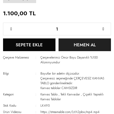
1.100,00 TL
SEPETE EKLE
HEMEN AL
Çerçeve Malzemesi
Çerçevelerimiz Ömür Boyu Dayanıklı %100
Alüminyumdur
Bilgi
Boyutlar bir adetin ölçüsüdür.
Çerçevesiz seçeneğinde ÇERÇEVESİZ KANVAS
TABLO gönderilmektedir.
Kanvas tablolar CAMSIZDIR
Kategori
Kanvas Tablo
,
Tekli Kanvaslar
,
Çiçekli Yapraklı
Kanvas Tablolar
Stok Kodu
LK495
Ürün Videosu
https://streamable.com/l/ch2pbw/mp4.mp4