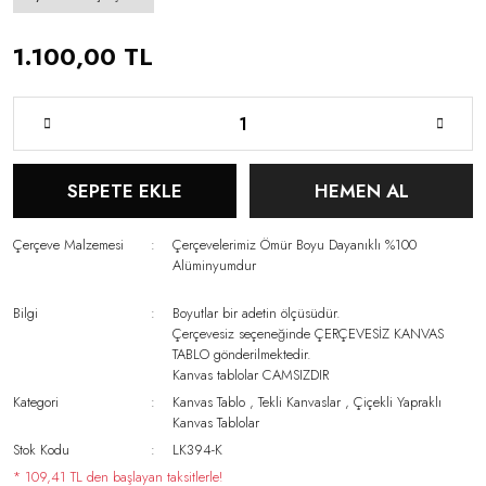
1.100,00 TL
SEPETE EKLE
HEMEN AL
Çerçeve Malzemesi
Çerçevelerimiz Ömür Boyu Dayanıklı %100
Alüminyumdur
Bilgi
Boyutlar bir adetin ölçüsüdür.
Çerçevesiz seçeneğinde ÇERÇEVESİZ KANVAS
TABLO gönderilmektedir.
Kanvas tablolar CAMSIZDIR
Kategori
Kanvas Tablo
,
Tekli Kanvaslar
,
Çiçekli Yapraklı
Kanvas Tablolar
Stok Kodu
LK394-K
* 109,41 TL den başlayan taksitlerle!