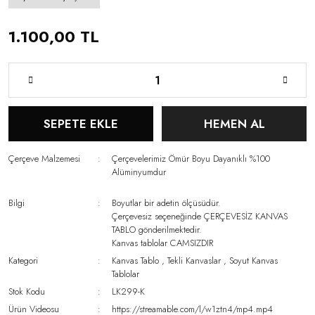
1.100,00 TL
SEPETE EKLE
HEMEN AL
Çerçeve Malzemesi
Çerçevelerimiz Ömür Boyu Dayanıklı %100
Alüminyumdur
Bilgi
Boyutlar bir adetin ölçüsüdür.
Çerçevesiz seçeneğinde ÇERÇEVESİZ KANVAS
TABLO gönderilmektedir.
Kanvas tablolar CAMSIZDIR
Kategori
Kanvas Tablo
,
Tekli Kanvaslar
,
Soyut Kanvas
Tablolar
Stok Kodu
LK299-K
Ürün Videosu
https://streamable.com/l/w1ztn4/mp4.mp4