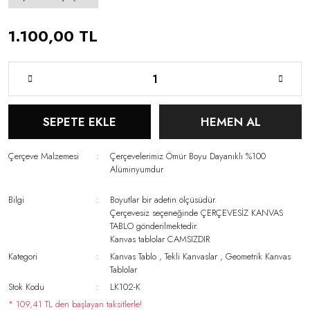
1.100,00 TL
SEPETE EKLE
HEMEN AL
Çerçeve Malzemesi
Çerçevelerimiz Ömür Boyu Dayanıklı %100
Alüminyumdur
Bilgi
Boyutlar bir adetin ölçüsüdür.
Çerçevesiz seçeneğinde ÇERÇEVESİZ KANVAS
TABLO gönderilmektedir.
Kanvas tablolar CAMSIZDIR
Kategori
Kanvas Tablo
,
Tekli Kanvaslar
,
Geometrik Kanvas
Tablolar
Stok Kodu
LK102-K
* 109,41 TL den başlayan taksitlerle!