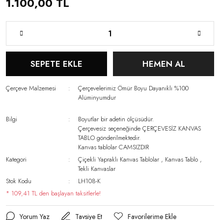
1.100,00 TL
SEPETE EKLE
HEMEN AL
Çerçeve Malzemesi
Çerçevelerimiz Ömür Boyu Dayanıklı %100
Alüminyumdur
Bilgi
Boyutlar bir adetin ölçüsüdür.
Çerçevesiz seçeneğinde ÇERÇEVESİZ KANVAS
TABLO gönderilmektedir.
Kanvas tablolar CAMSIZDIR
Kategori
Çiçekli Yapraklı Kanvas Tablolar
,
Kanvas Tablo
,
Tekli Kanvaslar
Stok Kodu
LH108-K
* 109,41 TL den başlayan taksitlerle!
Yorum Yaz
Tavsiye Et