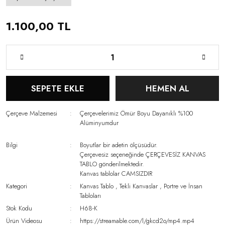
1.100,00 TL
SEPETE EKLE
HEMEN AL
Çerçeve Malzemesi
Çerçevelerimiz Ömür Boyu Dayanıklı %100
Alüminyumdur
Bilgi
Boyutlar bir adetin ölçüsüdür.
Çerçevesiz seçeneğinde ÇERÇEVESİZ KANVAS
TABLO gönderilmektedir.
Kanvas tablolar CAMSIZDIR
Kategori
Kanvas Tablo
,
Tekli Kanvaslar
,
Portre ve İnsan
Tabloları
Stok Kodu
H68-K
Ürün Videosu
https://streamable.com/l/gkcd2o/mp4.mp4