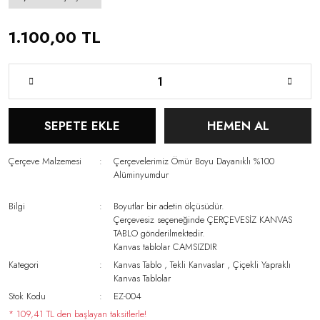
1.100,00 TL
SEPETE EKLE
HEMEN AL
Çerçeve Malzemesi
Çerçevelerimiz Ömür Boyu Dayanıklı %100
Alüminyumdur
Bilgi
Boyutlar bir adetin ölçüsüdür.
Çerçevesiz seçeneğinde ÇERÇEVESİZ KANVAS
TABLO gönderilmektedir.
Kanvas tablolar CAMSIZDIR
Kategori
Kanvas Tablo
,
Tekli Kanvaslar
,
Çiçekli Yapraklı
Kanvas Tablolar
Stok Kodu
EZ-004
* 109,41 TL den başlayan taksitlerle!