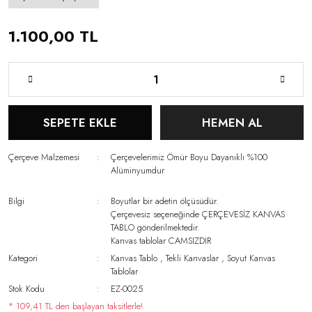
1.100,00 TL
SEPETE EKLE
HEMEN AL
Çerçeve Malzemesi
Çerçevelerimiz Ömür Boyu Dayanıklı %100
Alüminyumdur
Bilgi
Boyutlar bir adetin ölçüsüdür.
Çerçevesiz seçeneğinde ÇERÇEVESİZ KANVAS
TABLO gönderilmektedir.
Kanvas tablolar CAMSIZDIR
Kategori
Kanvas Tablo
,
Tekli Kanvaslar
,
Soyut Kanvas
Tablolar
Stok Kodu
EZ-0025
* 109,41 TL den başlayan taksitlerle!