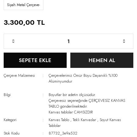
Siyah Metal Çerçeve-
3.300,00 TL
SEPETE EKLE
HEMEN AL
Çerçeve Malzemesi
Çerçevelerimiz Ömür Boyu Dayanıklı %100
Alüminyumdur
Bilgi
Boyutlar bir adetin ölçüsüdür.
Çerçevesiz seçeneğinde ÇERÇEVESİZ KANVAS
TABLO gönderilmektedir.
Kanvas tablolar CAMSIZDIR
Kategori
Kanvas Tablo
,
Tekli Kanvaslar
,
Soyut Kanvas
Tablolar
Stok Kodu
87732_3e9a532