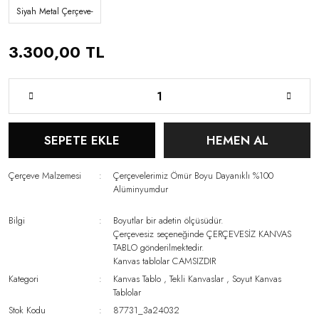
Siyah Metal Çerçeve-
3.300,00 TL
SEPETE EKLE
HEMEN AL
Çerçeve Malzemesi
Çerçevelerimiz Ömür Boyu Dayanıklı %100
Alüminyumdur
Bilgi
Boyutlar bir adetin ölçüsüdür.
Çerçevesiz seçeneğinde ÇERÇEVESİZ KANVAS
TABLO gönderilmektedir.
Kanvas tablolar CAMSIZDIR
Kategori
Kanvas Tablo
,
Tekli Kanvaslar
,
Soyut Kanvas
Tablolar
Stok Kodu
87731_3a24032