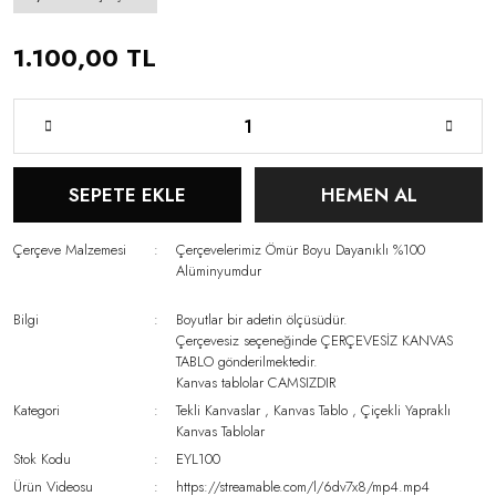
1.100,00 TL
SEPETE EKLE
HEMEN AL
Çerçeve Malzemesi
Çerçevelerimiz Ömür Boyu Dayanıklı %100
Alüminyumdur
Bilgi
Boyutlar bir adetin ölçüsüdür.
Çerçevesiz seçeneğinde ÇERÇEVESİZ KANVAS
TABLO gönderilmektedir.
Kanvas tablolar CAMSIZDIR
Kategori
Tekli Kanvaslar
,
Kanvas Tablo
,
Çiçekli Yapraklı
Kanvas Tablolar
Stok Kodu
EYL100
Ürün Videosu
https://streamable.com/l/6dv7x8/mp4.mp4