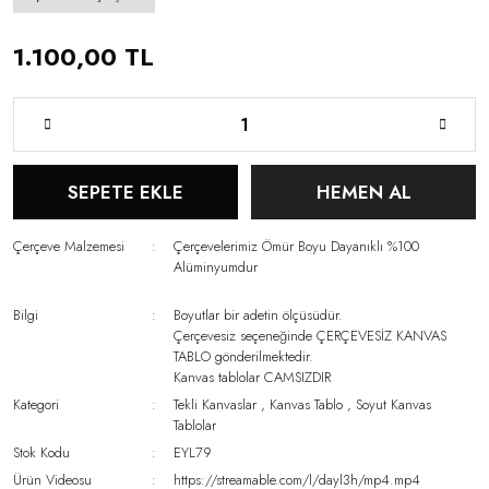
1.100,00 TL
SEPETE EKLE
HEMEN AL
Çerçeve Malzemesi
Çerçevelerimiz Ömür Boyu Dayanıklı %100
Alüminyumdur
Bilgi
Boyutlar bir adetin ölçüsüdür.
Çerçevesiz seçeneğinde ÇERÇEVESİZ KANVAS
TABLO gönderilmektedir.
Kanvas tablolar CAMSIZDIR
Kategori
Tekli Kanvaslar
,
Kanvas Tablo
,
Soyut Kanvas
Tablolar
Stok Kodu
EYL79
Ürün Videosu
https://streamable.com/l/dayl3h/mp4.mp4