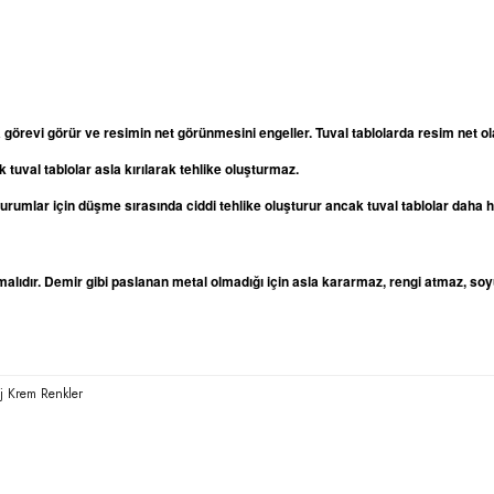
a görevi görür ve resimin net görünmesini engeller. Tuval tablolarda resim net
 tuval tablolar asla kırılarak tehlike oluşturmaz.
oturumlar için düşme sırasında ciddi tehlike oluşturur ancak tuval tablolar daha
lıdır. Demir gibi paslanan metal olmadığı için asla kararmaz, rengi atmaz, soy
ej Krem Renkler
rda yetersiz gördüğünüz noktaları öneri formunu kullanarak tarafımıza iletebilirsi