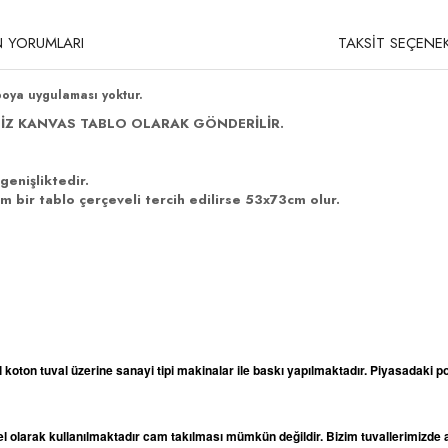
 YORUMLARI
TAKSİT SEÇENEK
boya uygulaması yoktur.
İZ KANVAS TABLO OLARAK GÖNDERİLİR.
genişliktedir.
 bir tablo çerçeveli tercih edilirse 53x73cm olur.
l koton tuval üzerine sanayi tipi makinalar ile baskı yapılmaktadır. Piyasadaki po
odel olarak kullanılmaktadır cam takılması mümkün değildir. Bizim tuvallerimizd