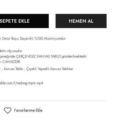
SEPETE EKLE
HEMEN AL
iz Ömür Boyu Dayanıklı %100 Alüminyumdur
detin ölçüsüdür.
eçeneğinde ÇERÇEVESİZ KANVAS TABLO gönderilmektedir.
lar CAMSIZDIR
r
,
Kanvas Tablo
,
Çiçekli Yapraklı Kanvas Tablolar
amable.com/l/nadsog/mp4.mp4