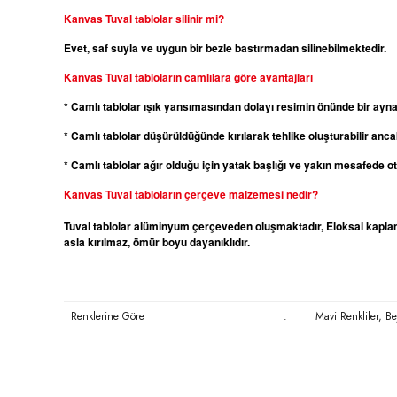
Kanvas
Tuval tablolar silinir mi?
Evet, saf suyla ve uygun bir bezle bastırmadan silinebilmektedir.
Kanvas
Tuval tabloların camlılara göre avantajları
* Camlı tablolar ışık yansımasından dolayı resimin önünde bir ayn
* Camlı tablolar düşürüldüğünde kırılarak tehlike oluşturabilir ancak
* Camlı tablolar ağır olduğu için yatak başlığı ve yakın mesafede 
Kanvas
Tuval tabloların çerçeve malzemesi nedir?
Tuval tablolar alüminyum çerçeveden oluşmaktadır, Eloksal kaplama
asla kırılmaz, ömür boyu dayanıklıdır.
Renklerine Göre
:
Mavi Renkliler, B
Bu ürünün fiyat bilgisi, resim, ürün açıklamalarında ve diğer konula
Görüş ve önerileriniz için teşekkür ederiz.