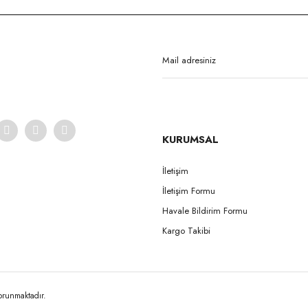
Bu ürüne ilk yorumu siz yapın!
Yorum Yaz
KURUMSAL
İletişim
İletişim Formu
Gönder
Havale Bildirim Formu
Kargo Takibi
korunmaktadır.