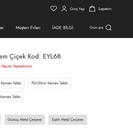
Giriş Yap
Sepetim
ar
Müşteri Evleri
İADE BİLGİ
Ürün ara
rem Çiçek Kod: EYL68
e Seçimi Yapmalısınız
 Kanvas Tablo
70x120cm Kanvas Tablo
Kanvas Tablo
Gümüş Metal Çerçeve
Siyah Metal Çerçeve-