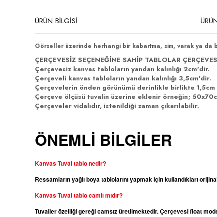
ÜRÜN BİLGİSİ
ÜRÜN
Görseller üzerinde herhangi bir kabartma, sim, varak ya da 
ÇERÇEVESİZ SEÇENEĞİNE SAHİP TABLOLAR ÇERÇEVES
Çerçevesiz kanvas tabloların yandan kalınlığı 2cm'dir.
Çerçeveli kanvas tabloların yandan kalınlığı 3,5cm'dir.
Çerçevelerin önden görünümü derinlikle birlikte 1,5cm 
Çerçeve ölçüsü tuvalin üzerine eklenir örneğin; 50x70cm
Çerçeveler vidalıdır, istenildiği zaman çıkarılabilir.
ÖNEMLİ BİLGİLER
Kanvas Tuval tablo nedir?
Ressamların yağlı boya tablolarını yapmak için kullandıkları orijina
Kanvas
Tuval tablo camlı mıdır?
Tuvaller özelliği gereği camsız üretilmektedir. Çerçevesi float m