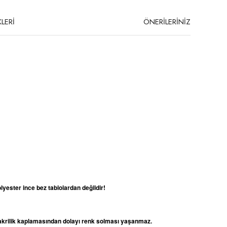
LERİ
ÖNERİLERİNİZ
lyester ince bez tablolardan değildir!
e akrilik kaplamasından dolayı renk solması yaşanmaz.