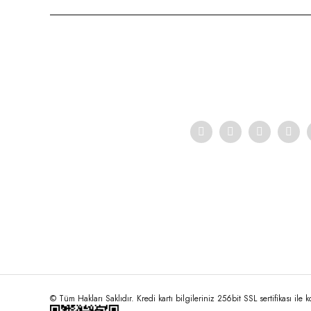
Ürün resmi kalitesiz, bozuk veya görüntülenemiyor.
Ürün açıklamasında eksik bilgiler bulunuyor.
Ürün bilgilerinde hatalar bulunuyor.
Ürün fiyatı diğer sitelerden daha pahalı.
Bu ürüne benzer farklı alternatifler olmalı.
© Tüm Hakları Saklıdır. Kredi kartı bilgileriniz 256bit SSL sertifikası ile 