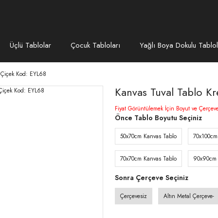
Üçlü Tablolar
Çocuk Tabloları
Yağlı Boya Dokulu Tablol
 Çiçek Kod: EYL68
Kanvas Tuval Tablo K
Fiyat Görüntülemek İçin Boyut ve Çerçev
Önce Tablo Boyutu Seçiniz
50x70cm Kanvas Tablo
70x100cm
70x70cm Kanvas Tablo
90x90cm 
Sonra Çerçeve Seçiniz
Çerçevesiz
Altın Metal Çerçeve-