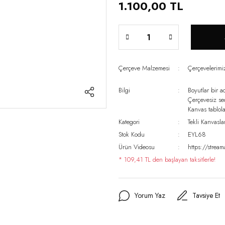
1.100,00 TL
Çerçeve Malzemesi
Çerçevelerim
Bilgi
Boyutlar bir a
Çerçevesiz s
Kanvas tablo
Kategori
Tekli Kanvasla
Stok Kodu
EYL68
Ürün Videosu
https://stre
* 109,41 TL den başlayan taksitlerle!
Yorum Yaz
Tavsiye Et