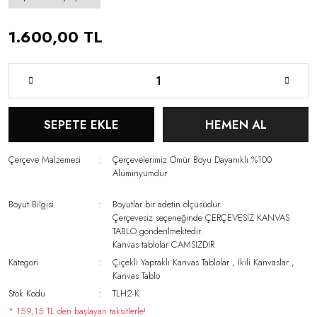
1.600,00 TL
SEPETE EKLE
HEMEN AL
Çerçeve Malzemesi
Çerçevelerimiz Ömür Boyu Dayanıklı %100
Alüminyumdur
Boyut Bilgisi
Boyutlar bir adetin ölçüsüdür.
Çerçevesiz seçeneğinde ÇERÇEVESİZ KANVAS
TABLO gönderilmektedir.
Kanvas tablolar CAMSIZDIR
Kategori
Çiçekli Yapraklı Kanvas Tablolar
,
İkili Kanvaslar
,
Kanvas Tablo
Stok Kodu
TLH2-K
* 159,15 TL den başlayan taksitlerle!