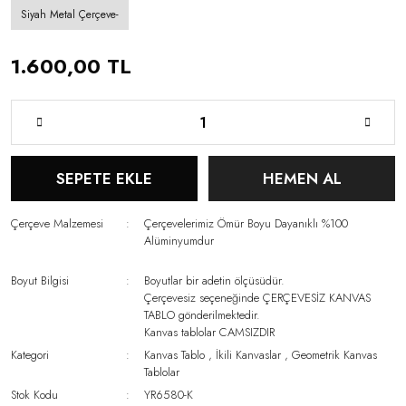
Siyah Metal Çerçeve-
1.600,00 TL
SEPETE EKLE
HEMEN AL
Çerçeve Malzemesi
Çerçevelerimiz Ömür Boyu Dayanıklı %100
Alüminyumdur
Boyut Bilgisi
Boyutlar bir adetin ölçüsüdür.
Çerçevesiz seçeneğinde ÇERÇEVESİZ KANVAS
TABLO gönderilmektedir.
Kanvas tablolar CAMSIZDIR
Kategori
Kanvas Tablo
,
İkili Kanvaslar
,
Geometrik Kanvas
Tablolar
Stok Kodu
YR6580-K