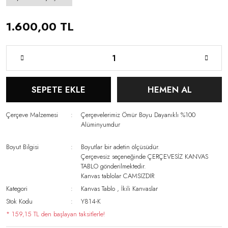
1.600,00 TL
SEPETE EKLE
HEMEN AL
Çerçeve Malzemesi
Çerçevelerimiz Ömür Boyu Dayanıklı %100
Alüminyumdur
Boyut Bilgisi
Boyutlar bir adetin ölçüsüdür.
Çerçevesiz seçeneğinde ÇERÇEVESİZ KANVAS
TABLO gönderilmektedir.
Kanvas tablolar CAMSIZDIR
Kategori
Kanvas Tablo
,
İkili Kanvaslar
Stok Kodu
Y814-K
* 159,15 TL den başlayan taksitlerle!