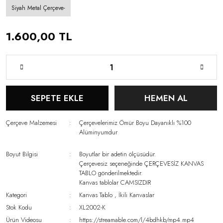
Siyah Metal Çerçeve-
1.600,00 TL
SEPETE EKLE
HEMEN AL
Çerçeve Malzemesi
Çerçevelerimiz Ömür Boyu Dayanıklı %100
Alüminyumdur
Boyut Bilgisi
Boyutlar bir adetin ölçüsüdür.
Çerçevesiz seçeneğinde ÇERÇEVESİZ KANVAS
TABLO gönderilmektedir.
Kanvas tablolar CAMSIZDIR
Kategori
Kanvas Tablo
,
İkili Kanvaslar
Stok Kodu
XL2002-K
Ürün Videosu
https://streamable.com/l/4bdhkb/mp4.mp4