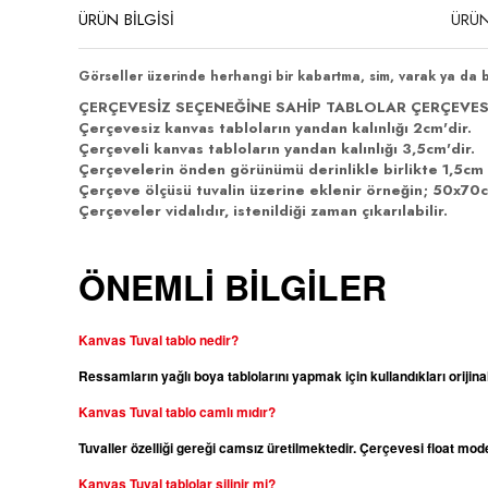
ÜRÜN BİLGİSİ
ÜRÜN
Görseller üzerinde herhangi bir kabartma, sim, varak ya da 
ÇERÇEVESİZ SEÇENEĞİNE SAHİP TABLOLAR ÇERÇEVES
Çerçevesiz kanvas tabloların yandan kalınlığı 2cm'dir.
Çerçeveli kanvas tabloların yandan kalınlığı 3,5cm'dir.
Çerçevelerin önden görünümü derinlikle birlikte 1,5cm 
Çerçeve ölçüsü tuvalin üzerine eklenir örneğin; 50x70cm
Çerçeveler vidalıdır, istenildiği zaman çıkarılabilir.
ÖNEMLİ BİLGİLER
Kanvas Tuval tablo nedir?
Ressamların yağlı boya tablolarını yapmak için kullandıkları orijina
Kanvas
Tuval tablo camlı mıdır?
Tuvaller özelliği gereği camsız üretilmektedir. Çerçevesi float m
Kanvas
Tuval tablolar silinir mi?