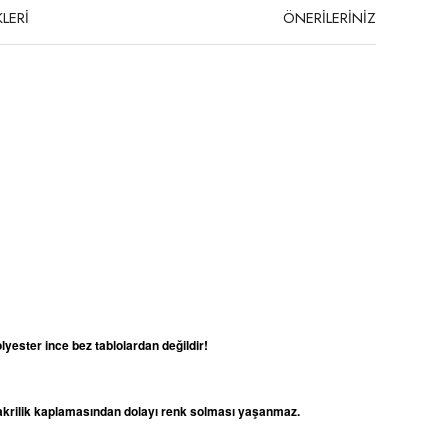
LERİ
ÖNERİLERİNİZ
lyester ince bez tablolardan değildir!
e akrilik kaplamasından dolayı renk solması yaşanmaz.