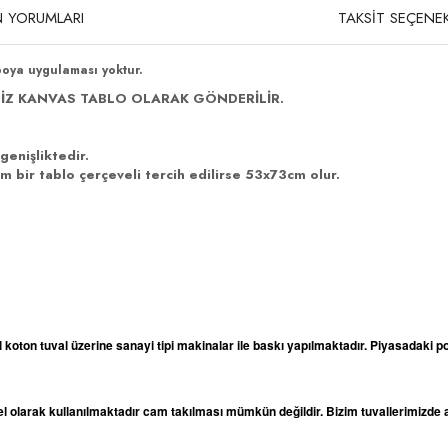
 YORUMLARI
TAKSİT SEÇENEK
boya uygulaması yoktur.
İZ KANVAS TABLO OLARAK GÖNDERİLİR.
genişliktedir.
 bir tablo çerçeveli tercih edilirse 53x73cm olur.
l koton tuval üzerine sanayi tipi makinalar ile baskı yapılmaktadır. Piyasadaki po
odel olarak kullanılmaktadır cam takılması mümkün değildir. Bizim tuvallerimizd