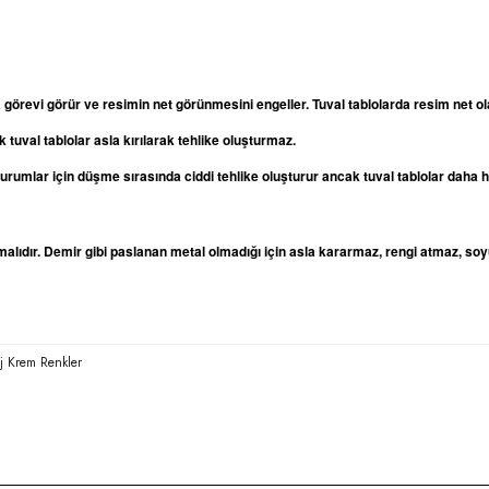
a görevi görür ve resimin net görünmesini engeller. Tuval tablolarda resim net
 tuval tablolar asla kırılarak tehlike oluşturmaz.
oturumlar için düşme sırasında ciddi tehlike oluşturur ancak tuval tablolar daha
lıdır. Demir gibi paslanan metal olmadığı için asla kararmaz, rengi atmaz, soy
ej Krem Renkler
rda yetersiz gördüğünüz noktaları öneri formunu kullanarak tarafımıza iletebilirsi
Bu ürüne ilk yorumu siz yapın!