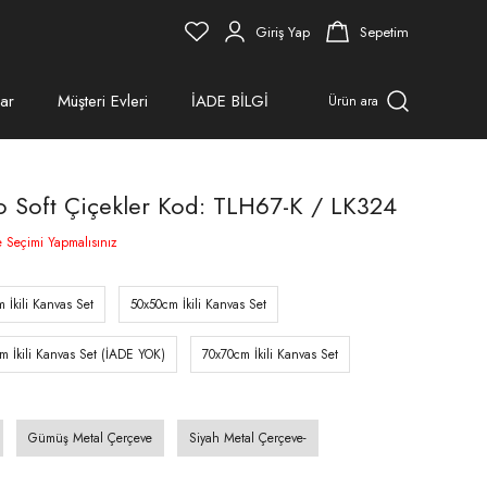
Giriş Yap
Sepetim
ar
Müşteri Evleri
İADE BİLGİ
Ürün ara
blo Soft Çiçekler Kod: TLH67-K / LK324
e Seçimi Yapmalısınız
 İkili Kanvas Set
50x50cm İkili Kanvas Set
m İkili Kanvas Set (İADE YOK)
70x70cm İkili Kanvas Set
Gümüş Metal Çerçeve
Siyah Metal Çerçeve-