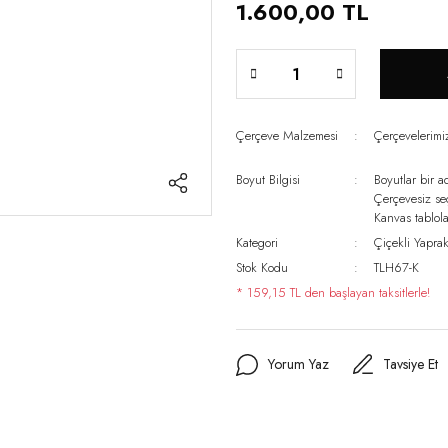
1.600,00 TL
Çerçeve Malzemesi
Çerçevelerim
Boyut Bilgisi
Boyutlar bir a
Çerçevesiz s
Kanvas tablo
Kategori
Çiçekli Yaprak
Stok Kodu
TLH67-K
* 159,15 TL den başlayan taksitlerle!
Yorum Yaz
Tavsiye Et