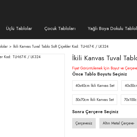
Üçlü Tablolar
Çocuk Tabloları
Yağlı Boya Dokulu Tablol
lolar
İkili Kanvas Tuval Tablo Soft Çiçekler Kod: TLH67-K / LK324
İkili Kanvas Tuval Ta
Fiyat Görüntülemek İçin Boyut ve Çerçev
Önce Tablo Boyutu Seçiniz
40x40cm İkili Kanvas Set
40x50cm
50x70cm İkili Kanvas Set
70x100c
Sonra Çerçeve Seçiniz
Çerçevesiz
Altın Metal Çerçeve-