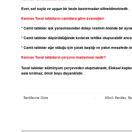
Evet, saf suyla ve uygun bir bezle bastırmadan silinebilmektedir.
Kanvas
Tuval tabloların camlılara göre avantajları
* Camlı tablolar ışık yansımasından dolayı resimin önünde bir ayn
* Camlı tablolar düşürüldüğünde kırılarak tehlike oluşturabilir ancak
* Camlı tablolar ağır olduğu için yatak başlığı ve yakın mesafede 
Kanvas
Tuval tabloların çerçeve malzemesi nedir?
Tuval tablolar alüminyum çerçeveden oluşmaktadır, Eloksal kaplama
asla kırılmaz, ömür boyu dayanıklıdır.
Renklerine Göre
:
Altınlı Renkler, B
Bu ürünün fiyat bilgisi, resim, ürün açıklamalarında ve diğer konula
Görüş ve önerileriniz için teşekkür ederiz.