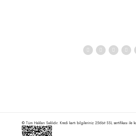
Ürün resmi kalitesiz, bozuk veya görüntülenemiyor.
Ürün açıklamasında eksik bilgiler bulunuyor.
Ürün bilgilerinde hatalar bulunuyor.
Ürün fiyatı diğer sitelerden daha pahalı.
Bu ürüne benzer farklı alternatifler olmalı.
© Tüm Hakları Saklıdır. Kredi kartı bilgileriniz 256bit SSL sertifikası ile 