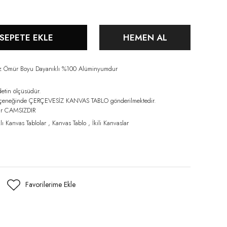
SEPETE EKLE
HEMEN AL
iz Ömür Boyu Dayanıklı %100 Alüminyumdur
detin ölçüsüdür.
eçeneğinde ÇERÇEVESİZ KANVAS TABLO gönderilmektedir.
lar CAMSIZDIR
lı Kanvas Tablolar
,
Kanvas Tablo
,
İkili Kanvaslar