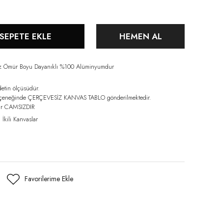
SEPETE EKLE
HEMEN AL
iz Ömür Boyu Dayanıklı %100 Alüminyumdur
detin ölçüsüdür.
eçeneğinde ÇERÇEVESİZ KANVAS TABLO gönderilmektedir.
lar CAMSIZDIR
,
İkili Kanvaslar