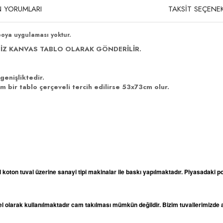
 YORUMLARI
TAKSİT SEÇENEK
boya uygulaması yoktur.
İZ KANVAS TABLO OLARAK GÖNDERİLİR.
genişliktedir.
 bir tablo çerçeveli tercih edilirse 53x73cm olur.
l koton tuval üzerine sanayi tipi makinalar ile baskı yapılmaktadır. Piyasadaki po
odel olarak kullanılmaktadır cam takılması mümkün değildir. Bizim tuvallerimizd