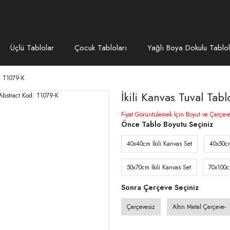
Üçlü Tablolar
Çocuk Tabloları
Yağlı Boya Dokulu Tablol
d: T1079-K
İkili Kanvas Tuval Tab
Fiyat Görüntülemek İçin Boyut ve Çerçev
Önce Tablo Boyutu Seçiniz
40x40cm İkili Kanvas Set
40x50cm
50x70cm İkili Kanvas Set
70x100c
Sonra Çerçeve Seçiniz
Çerçevesiz
Altın Metal Çerçeve-