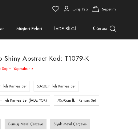
Giriş Yap
Sepetim
ar
Müşteri Evleri
İADE BİLGİ
Ürün ara
lo Shiny Abstract Kod: T1079-K
e Seçimi Yapmalısınız
 İkili Kanvas Set
50x50cm İkili Kanvas Set
m İkili Kanvas Set (İADE YOK)
70x70cm İkili Kanvas Set
Gümüş Metal Çerçeve
Siyah Metal Çerçeve-