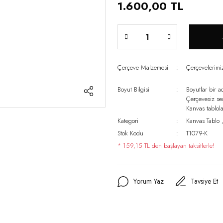
1.600,00 TL
Çerçeve Malzemesi
Çerçevelerim
Boyut Bilgisi
Boyutlar bir a
Çerçevesiz s
Kanvas tablo
Kategori
Kanvas Tablo
Stok Kodu
T1079-K
* 159,15 TL den başlayan taksitlerle!
Yorum Yaz
Tavsiye Et