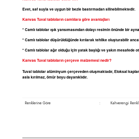
Evet, saf suyla ve uygun bir bezle bastırmadan silinebilmektedir.
Kanvas
Tuval tabloların camlılara göre avantajları
* Camlı tablolar ışık yansımasından dolayı resimin önünde bir ayn
* Camlı tablolar düşürüldüğünde kırılarak tehlike oluşturabilir ancak
* Camlı tablolar ağır olduğu için yatak başlığı ve yakın mesafede 
Kanvas
Tuval tabloların çerçeve malzemesi nedir?
Tuval tablolar alüminyum çerçeveden oluşmaktadır, Eloksal kaplama
asla kırılmaz, ömür boyu dayanıklıdır.
Renklerine Göre
:
Kahverengi Renkli
Bu ürünün fiyat bilgisi, resim, ürün açıklamalarında ve diğer konula
Görüş ve önerileriniz için teşekkür ederiz.