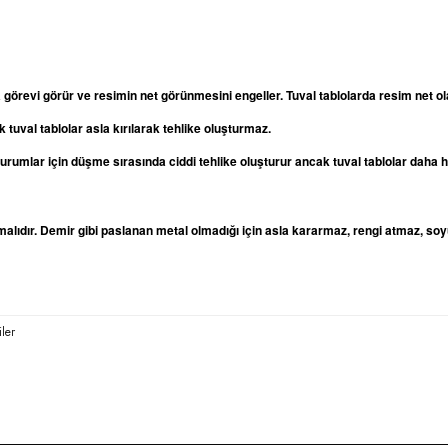
a görevi görür ve resimin net görünmesini engeller. Tuval tablolarda resim net
 tuval tablolar asla kırılarak tehlike oluşturmaz.
oturumlar için düşme sırasında ciddi tehlike oluşturur ancak tuval tablolar daha
lıdır. Demir gibi paslanan metal olmadığı için asla kararmaz, rengi atmaz, soy
ler
rda yetersiz gördüğünüz noktaları öneri formunu kullanarak tarafımıza iletebilirsi
Bu ürüne ilk yorumu siz yapın!