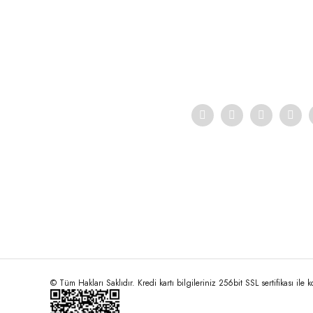
Ürün resmi kalitesiz, bozuk veya görüntülenemiyor.
Ürün açıklamasında eksik bilgiler bulunuyor.
Ürün bilgilerinde hatalar bulunuyor.
Ürün fiyatı diğer sitelerden daha pahalı.
Bu ürüne benzer farklı alternatifler olmalı.
© Tüm Hakları Saklıdır. Kredi kartı bilgileriniz 256bit SSL sertifikası ile 