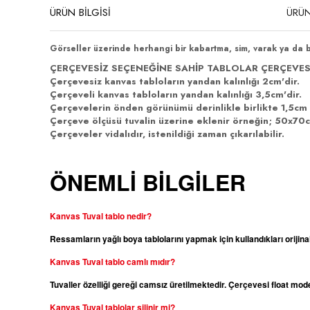
ÜRÜN BİLGİSİ
ÜRÜN
Görseller üzerinde herhangi bir kabartma, sim, varak ya da 
ÇERÇEVESİZ SEÇENEĞİNE SAHİP TABLOLAR ÇERÇEVES
Çerçevesiz kanvas tabloların yandan kalınlığı 2cm'dir.
Çerçeveli kanvas tabloların yandan kalınlığı 3,5cm'dir.
Çerçevelerin önden görünümü derinlikle birlikte 1,5cm 
Çerçeve ölçüsü tuvalin üzerine eklenir örneğin; 50x70cm
Çerçeveler vidalıdır, istenildiği zaman çıkarılabilir.
ÖNEMLİ BİLGİLER
Kanvas Tuval tablo nedir?
Ressamların yağlı boya tablolarını yapmak için kullandıkları orijina
Kanvas
Tuval tablo camlı mıdır?
Tuvaller özelliği gereği camsız üretilmektedir. Çerçevesi float m
Kanvas
Tuval tablolar silinir mi?