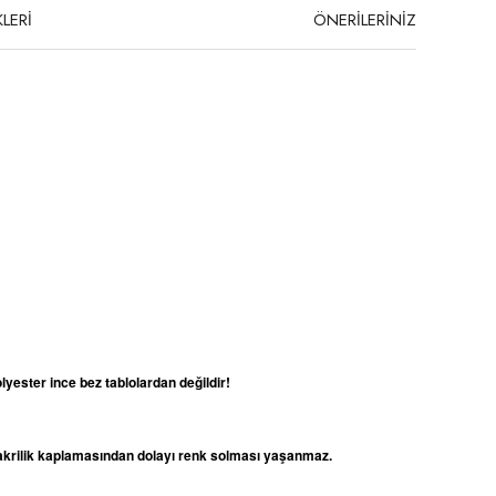
LERİ
ÖNERİLERİNİZ
lyester ince bez tablolardan değildir!
e akrilik kaplamasından dolayı renk solması yaşanmaz.