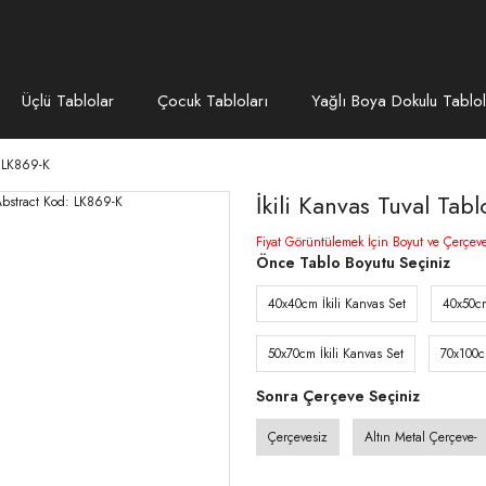
Üçlü Tablolar
Çocuk Tabloları
Yağlı Boya Dokulu Tablol
: LK869-K
İkili Kanvas Tuval Ta
Fiyat Görüntülemek İçin Boyut ve Çerçev
Önce Tablo Boyutu Seçiniz
40x40cm İkili Kanvas Set
40x50cm
50x70cm İkili Kanvas Set
70x100c
Sonra Çerçeve Seçiniz
Çerçevesiz
Altın Metal Çerçeve-