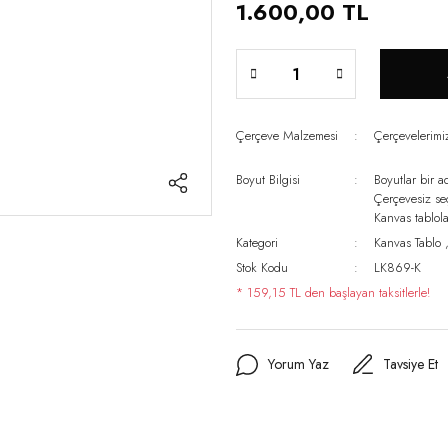
1.600,00 TL
Çerçeve Malzemesi
Çerçevelerim
Boyut Bilgisi
Boyutlar bir a
Çerçevesiz s
Kanvas tablo
Kategori
Kanvas Tablo
Stok Kodu
LK869-K
* 159,15 TL den başlayan taksitlerle!
Yorum Yaz
Tavsiye Et