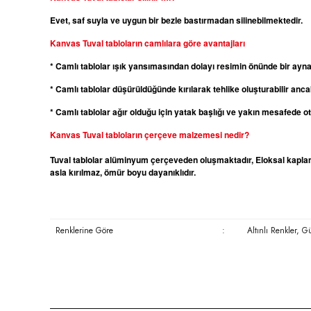
Evet, saf suyla ve uygun bir bezle bastırmadan silinebilmektedir.
Kanvas
Tuval tabloların camlılara göre avantajları
* Camlı tablolar ışık yansımasından dolayı resimin önünde bir ayn
* Camlı tablolar düşürüldüğünde kırılarak tehlike oluşturabilir ancak
* Camlı tablolar ağır olduğu için yatak başlığı ve yakın mesafede 
Kanvas
Tuval tabloların çerçeve malzemesi nedir?
Tuval tablolar alüminyum çerçeveden oluşmaktadır, Eloksal kaplama
asla kırılmaz, ömür boyu dayanıklıdır.
Renklerine Göre
:
Altınlı Renkler, 
Bu ürünün fiyat bilgisi, resim, ürün açıklamalarında ve diğer konula
Görüş ve önerileriniz için teşekkür ederiz.