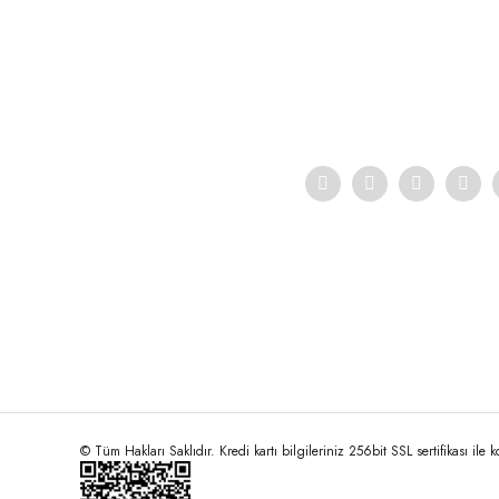
Ürün resmi kalitesiz, bozuk veya görüntülenemiyor.
Ürün açıklamasında eksik bilgiler bulunuyor.
Ürün bilgilerinde hatalar bulunuyor.
Ürün fiyatı diğer sitelerden daha pahalı.
Bu ürüne benzer farklı alternatifler olmalı.
© Tüm Hakları Saklıdır. Kredi kartı bilgileriniz 256bit SSL sertifikası ile 