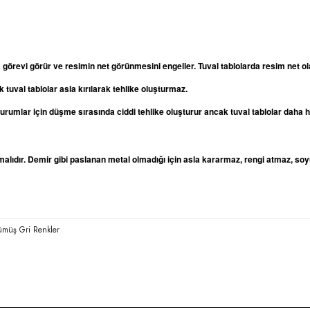
a görevi görür ve resimin net görünmesini engeller. Tuval tablolarda resim net
 tuval tablolar asla kırılarak tehlike oluşturmaz.
oturumlar için düşme sırasında ciddi tehlike oluşturur ancak tuval tablolar daha
lıdır. Demir gibi paslanan metal olmadığı için asla kararmaz, rengi atmaz, soy
Gümüş Gri Renkler
rda yetersiz gördüğünüz noktaları öneri formunu kullanarak tarafımıza iletebilirsi
Bu ürüne ilk yorumu siz yapın!