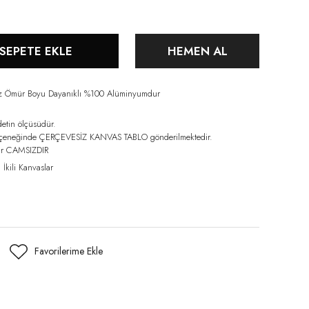
SEPETE EKLE
HEMEN AL
iz Ömür Boyu Dayanıklı %100 Alüminyumdur
detin ölçüsüdür.
eçeneğinde ÇERÇEVESİZ KANVAS TABLO gönderilmektedir.
lar CAMSIZDIR
,
İkili Kanvaslar