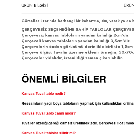
ÜRÜN BİLGİSİ
ÜRÜN
Görseller üzerinde herhangi bir kabartma, sim, varak ya da 
ÇERÇEVESİZ SEÇENEĞİNE SAHİP TABLOLAR ÇERÇEVES
Çerçevesiz kanvas tabloların yandan kalınlığı 2cm'dir.
Çerçeveli kanvas tabloların yandan kalınlığı 3,5cm'dir.
Çerçevelerin önden görünümü derinlikle birlikte 1,5cm 
Çerçeve ölçüsü tuvalin üzerine eklenir örneğin; 50x70cm
Çerçeveler vidalıdır, istenildiği zaman çıkarılabilir.
ÖNEMLİ BİLGİLER
Kanvas Tuval tablo nedir?
Ressamların yağlı boya tablolarını yapmak için kullandıkları orijina
Kanvas
Tuval tablo camlı mıdır?
Tuvaller özelliği gereği camsız üretilmektedir. Çerçevesi float m
Kanvas
Tuval tablolar silinir mi?