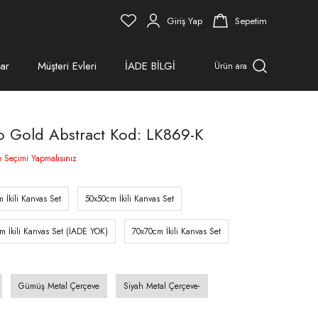
Giriş Yap
Sepetim
ar
Müşteri Evleri
İADE BİLGİ
Ürün ara
blo Gold Abstract Kod: LK869-K
e Seçimi Yapmalısınız
 İkili Kanvas Set
50x50cm İkili Kanvas Set
m İkili Kanvas Set (İADE YOK)
70x70cm İkili Kanvas Set
Gümüş Metal Çerçeve
Siyah Metal Çerçeve-