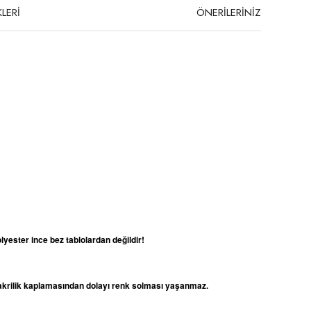
LERİ
ÖNERİLERİNİZ
lyester ince bez tablolardan değildir!
e akrilik kaplamasından dolayı renk solması yaşanmaz.