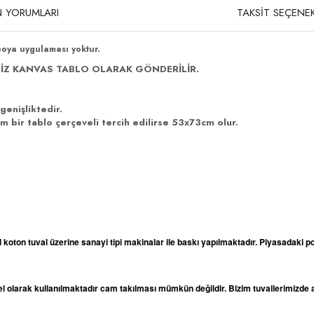
 YORUMLARI
TAKSİT SEÇENEK
boya uygulaması yoktur.
İZ KANVAS TABLO OLARAK GÖNDERİLİR.
genişliktedir.
 bir tablo çerçeveli tercih edilirse 53x73cm olur.
l koton tuval üzerine sanayi tipi makinalar ile baskı yapılmaktadır. Piyasadaki po
odel olarak kullanılmaktadır cam takılması mümkün değildir. Bizim tuvallerimizd