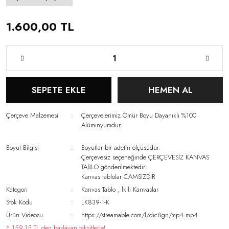
1.600,00 TL
SEPETE EKLE
HEMEN AL
Çerçeve Malzemesi
Çerçevelerimiz Ömür Boyu Dayanıklı %100
Alüminyumdur
Boyut Bilgisi
Boyutlar bir adetin ölçüsüdür.
Çerçevesiz seçeneğinde ÇERÇEVESİZ KANVAS
TABLO gönderilmektedir.
Kanvas tablolar CAMSIZDIR
Kategori
Kanvas Tablo
,
İkili Kanvaslar
Stok Kodu
LK839-1-K
Ürün Videosu
https://streamable.com/l/dic8gn/mp4.mp4
* 159,15 TL den başlayan taksitlerle!