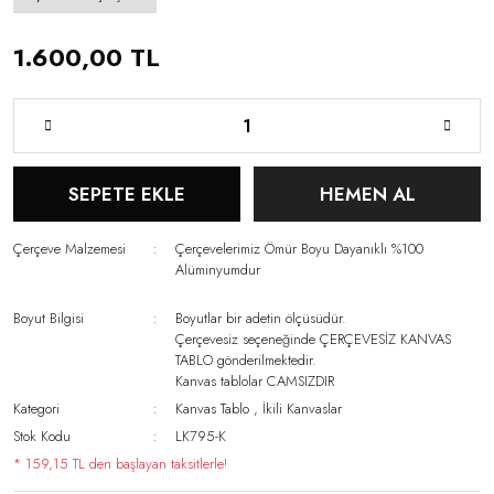
1.600,00 TL
SEPETE EKLE
HEMEN AL
Çerçeve Malzemesi
Çerçevelerimiz Ömür Boyu Dayanıklı %100
Alüminyumdur
Boyut Bilgisi
Boyutlar bir adetin ölçüsüdür.
Çerçevesiz seçeneğinde ÇERÇEVESİZ KANVAS
TABLO gönderilmektedir.
Kanvas tablolar CAMSIZDIR
Kategori
Kanvas Tablo
,
İkili Kanvaslar
Stok Kodu
LK795-K
* 159,15 TL den başlayan taksitlerle!