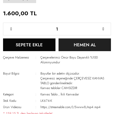
1.600,00 TL
SEPETE EKLE
HEMEN AL
Çerçeve Malzemesi
Çerçevelerimiz Ömür Boyu Dayanıklı %100
Alüminyumdur
Boyut Bilgisi
Boyutlar bir adetin ölçüsüdür.
Çerçevesiz seçeneğinde ÇERÇEVESİZ KANVAS
TABLO gönderilmektedir.
Kanvas tablolar CAMSIZDIR
Kategori
Kanvas Tablo
,
İkili Kanvaslar
Stok Kodu
LK674-K
Ürün Videosu
https://streamable.com/l/5iwww8/mp4.mp4
* 159,15 TL den başlayan taksitlerle!