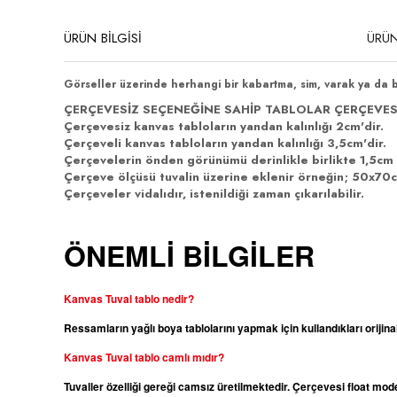
ÜRÜN BİLGİSİ
ÜRÜN
Görseller üzerinde herhangi bir kabartma, sim, varak ya da 
ÇERÇEVESİZ SEÇENEĞİNE SAHİP TABLOLAR ÇERÇEVES
Çerçevesiz kanvas tabloların yandan kalınlığı 2cm'dir.
Çerçeveli kanvas tabloların yandan kalınlığı 3,5cm'dir.
Çerçevelerin önden görünümü derinlikle birlikte 1,5cm 
Çerçeve ölçüsü tuvalin üzerine eklenir örneğin; 50x70cm
Çerçeveler vidalıdır, istenildiği zaman çıkarılabilir.
ÖNEMLİ BİLGİLER
Kanvas Tuval tablo nedir?
Ressamların yağlı boya tablolarını yapmak için kullandıkları orijina
Kanvas
Tuval tablo camlı mıdır?
Tuvaller özelliği gereği camsız üretilmektedir. Çerçevesi float m