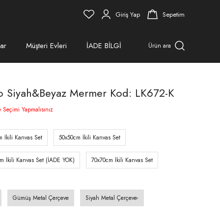
Giriş Yap
Sepetim
ar
Müşteri Evleri
İADE BİLGİ
Ürün ara
ablo Siyah&Beyaz Mermer Kod: LK672-K
e Seçimi Yapmalısınız
 İkili Kanvas Set
50x50cm İkili Kanvas Set
m İkili Kanvas Set (İADE YOK)
70x70cm İkili Kanvas Set
Gümüş Metal Çerçeve
Siyah Metal Çerçeve-