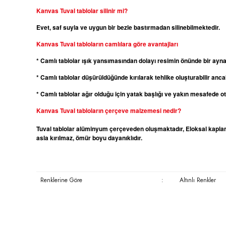
Kanvas
Tuval tablolar silinir mi?
Evet, saf suyla ve uygun bir bezle bastırmadan silinebilmektedir.
Kanvas
Tuval tabloların camlılara göre avantajları
* Camlı tablolar ışık yansımasından dolayı resimin önünde bir ayn
* Camlı tablolar düşürüldüğünde kırılarak tehlike oluşturabilir ancak
* Camlı tablolar ağır olduğu için yatak başlığı ve yakın mesafede 
Kanvas
Tuval tabloların çerçeve malzemesi nedir?
Tuval tablolar alüminyum çerçeveden oluşmaktadır, Eloksal kaplama
asla kırılmaz, ömür boyu dayanıklıdır.
Renklerine Göre
:
Altınlı Renkler
Bu ürünün fiyat bilgisi, resim, ürün açıklamalarında ve diğer konula
Görüş ve önerileriniz için teşekkür ederiz.