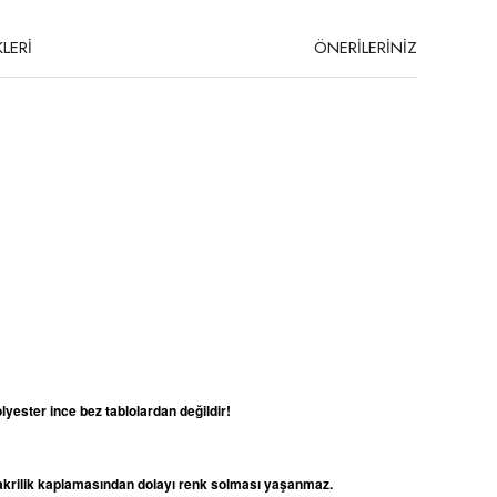
LERİ
ÖNERİLERİNİZ
lyester ince bez tablolardan değildir!
e akrilik kaplamasından dolayı renk solması yaşanmaz.