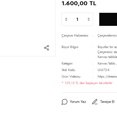
1.600,00 TL
Çerçeve Malzemesi
Çerçevelerim
Boyut Bilgisi
Boyutlar bir a
Çerçevesiz s
Kanvas tablo
Kategori
Kanvas Tablo
Stok Kodu
LK672-K
Ürün Videosu
https://stre
* 159,15 TL den başlayan taksitlerle!
Yorum Yaz
Tavsiye Et