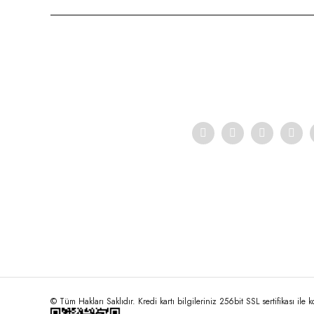
Ürün resmi kalitesiz, bozuk veya görüntülenemiyor.
Ürün açıklamasında eksik bilgiler bulunuyor.
Ürün bilgilerinde hatalar bulunuyor.
Ürün fiyatı diğer sitelerden daha pahalı.
Bu ürüne benzer farklı alternatifler olmalı.
© Tüm Hakları Saklıdır. Kredi kartı bilgileriniz 256bit SSL sertifikası ile 