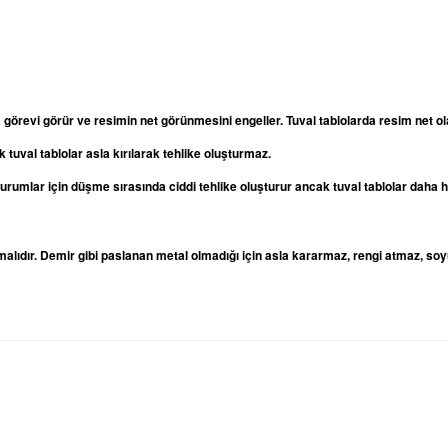
a görevi görür ve resimin net görünmesini engeller. Tuval tablolarda resim net
 tuval tablolar asla kırılarak tehlike oluşturmaz.
oturumlar için düşme sırasında ciddi tehlike oluşturur ancak tuval tablolar daha
lıdır. Demir gibi paslanan metal olmadığı için asla kararmaz, rengi atmaz, soy
rda yetersiz gördüğünüz noktaları öneri formunu kullanarak tarafımıza iletebilirsi