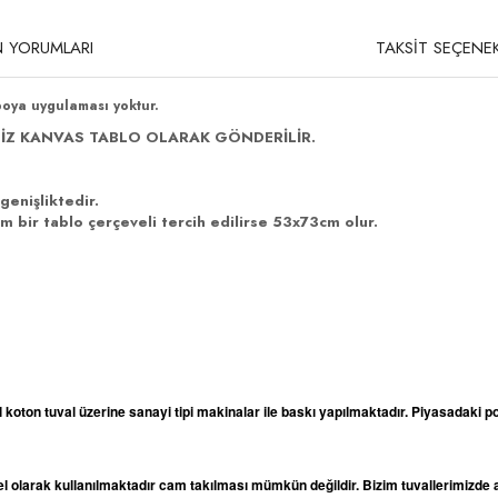
 YORUMLARI
TAKSİT SEÇENEK
boya uygulaması yoktur.
İZ KANVAS TABLO OLARAK GÖNDERİLİR.
genişliktedir.
 bir tablo çerçeveli tercih edilirse 53x73cm olur.
l koton tuval üzerine sanayi tipi makinalar ile baskı yapılmaktadır. Piyasadaki po
odel olarak kullanılmaktadır cam takılması mümkün değildir. Bizim tuvallerimizd