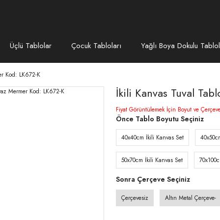
Üçlü Tablolar
Çocuk Tabloları
Yağlı Boya Dokulu Tablol
er Kod: LK672-K
İkili Kanvas Tuval T
Fiyat Görüntülemek İçin Boyut ve Çerçev
Önce Tablo Boyutu Seçiniz
40x40cm İkili Kanvas Set
40x50cm
50x70cm İkili Kanvas Set
70x100c
Sonra Çerçeve Seçiniz
Çerçevesiz
Altın Metal Çerçeve-