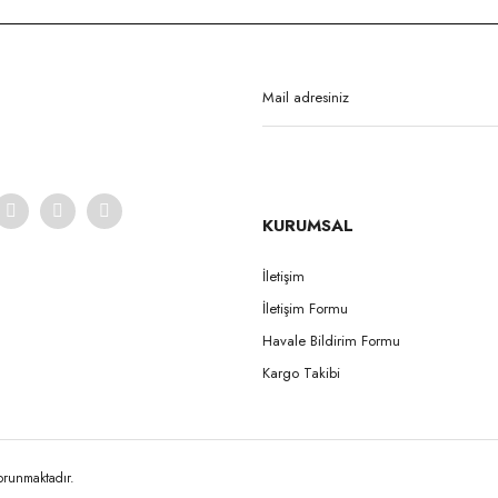
Bu ürüne ilk yorumu siz yapın!
Yorum Yaz
KURUMSAL
İletişim
İletişim Formu
Gönder
Havale Bildirim Formu
Kargo Takibi
korunmaktadır.