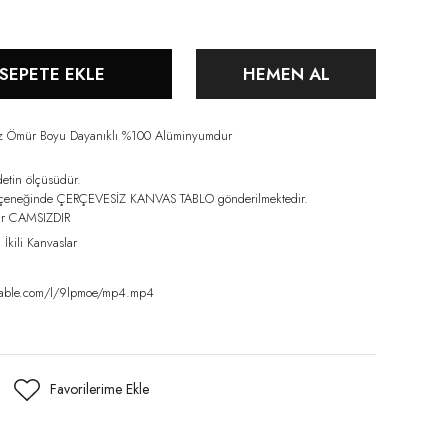
SEPETE EKLE
HEMEN AL
iz Ömür Boyu Dayanıklı %100 Alüminyumdur
detin ölçüsüdür.
eçeneğinde ÇERÇEVESİZ KANVAS TABLO gönderilmektedir.
lar CAMSIZDIR
,
İkili Kanvaslar
amable.com/l/9lpmoe/mp4.mp4