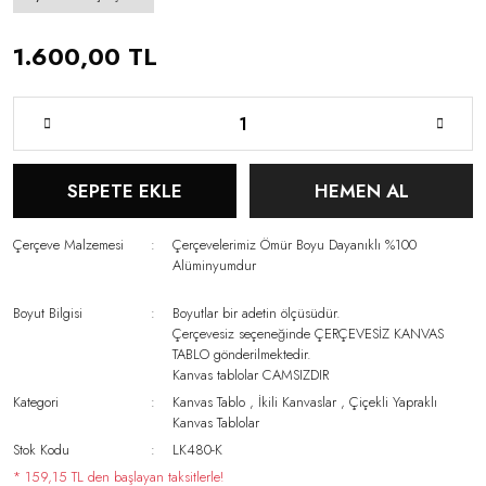
1.600,00 TL
SEPETE EKLE
HEMEN AL
Çerçeve Malzemesi
Çerçevelerimiz Ömür Boyu Dayanıklı %100
Alüminyumdur
Boyut Bilgisi
Boyutlar bir adetin ölçüsüdür.
Çerçevesiz seçeneğinde ÇERÇEVESİZ KANVAS
TABLO gönderilmektedir.
Kanvas tablolar CAMSIZDIR
Kategori
Kanvas Tablo
,
İkili Kanvaslar
,
Çiçekli Yapraklı
Kanvas Tablolar
Stok Kodu
LK480-K
* 159,15 TL den başlayan taksitlerle!