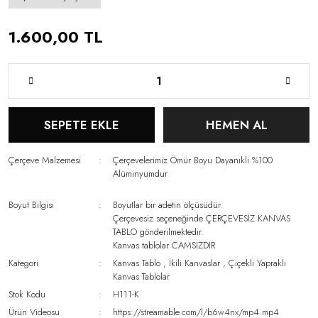
1.600,00 TL
SEPETE EKLE
HEMEN AL
Çerçeve Malzemesi
Çerçevelerimiz Ömür Boyu Dayanıklı %100
Alüminyumdur
Boyut Bilgisi
Boyutlar bir adetin ölçüsüdür.
Çerçevesiz seçeneğinde ÇERÇEVESİZ KANVAS
TABLO gönderilmektedir.
Kanvas tablolar CAMSIZDIR
Kategori
Kanvas Tablo
,
İkili Kanvaslar
,
Çiçekli Yapraklı
Kanvas Tablolar
Stok Kodu
H111-K
Ürün Videosu
https://streamable.com/l/b6w4nx/mp4.mp4