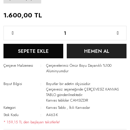
1.600,00 TL
SEPETE EKLE
HEMEN AL
Çerçeve Malzemesi
Çerçevelerimiz Ömür Boyu Dayanıklı %100
Alüminyumdur
Boyut Bilgisi
Boyutlar bir adetin ölçüsüdür.
Çerçevesiz seçeneğinde ÇERÇEVESİZ KANVAS
TABLO gönderilmektedir.
Kanvas tablolar CAMSIZDIR
Kategori
Kanvas Tablo
,
İkili Kanvaslar
Stok Kodu
A463-K
* 159,15 TL den başlayan taksitlerle!