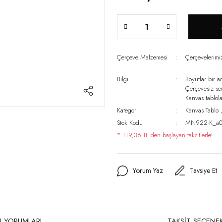
Çerçeve Malzemesi
Çerçevelerim
Bilgi
Boyutlar bir a
Çerçevesiz s
Kanvas tablo
Kategori
Kanvas Tablo
Stok Kodu
MN922-K_a0
* 119,36 TL den başlayan taksitlerle!
Yorum Yaz
Tavsiye Et
 YORUMLARI
TAKSİT SEÇENEK