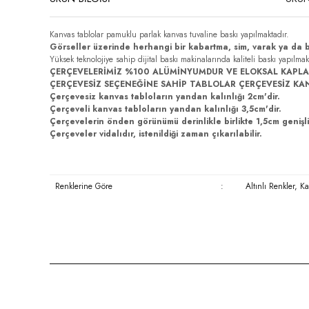
Kanvas tablolar pamuklu parlak kanvas tuvaline baskı yapılmaktadır.
Görseller üzerinde herhangi bir kabartma, sim, varak ya da 
Yüksek teknolojiye sahip dijital baskı makinalarında kaliteli baskı yapılma
ÇERÇEVELERİMİZ %100 ALÜMİNYUMDUR VE ELOKSAL KAPLA
ÇERÇEVESİZ SEÇENEĞİNE SAHİP TABLOLAR ÇERÇEVESİZ KA
Çerçevesiz kanvas tabloların yandan kalınlığı 2cm'dir.
Çerçeveli kanvas tabloların yandan kalınlığı 3,5cm'dir.
Çerçevelerin önden görünümü derinlikle birlikte 1,5cm genişli
Çerçeveler vidalıdır, istenildiği zaman çıkarılabilir.
Renklerine Göre
:
Altınlı Renkler, K
Bu ürünün fiyat bilgisi, resim, ürün açıklamalarında ve diğer konula
Görüş ve önerileriniz için teşekkür ederiz.
Ürün resmi kalitesiz, bozuk veya görüntülenemiyor.
Ürün açıklamasında eksik bilgiler bulunuyor.