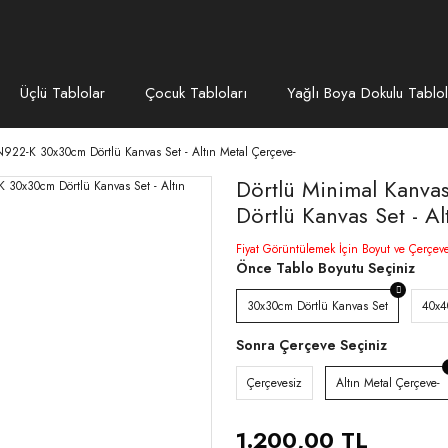
Üçlü Tablolar
Çocuk Tabloları
Yağlı Boya Dokulu Tablol
922-K 30x30cm Dörtlü Kanvas Set - Altın Metal Çerçeve-
Dörtlü Minimal Kanva
Dörtlü Kanvas Set - Al
Fiyat Görüntülemek İçin Boyut ve Çerçev
Önce Tablo Boyutu Seçiniz
30x30cm Dörtlü Kanvas Set
40x4
Sonra Çerçeve Seçiniz
Çerçevesiz
Altın Metal Çerçeve-
1.200,00 TL