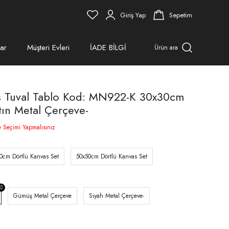
Giriş Yap
Sepetim
ar
Müşteri Evleri
İADE BİLGİ
Ürün ara
s Tuval Tablo Kod: MN922-K 30x30cm
tın Metal Çerçeve-
e Seçimi Yapmalısınız
0cm Dörtlü Kanvas Set
50x50cm Dörtlü Kanvas Set
Gümüş Metal Çerçeve
Siyah Metal Çerçeve-