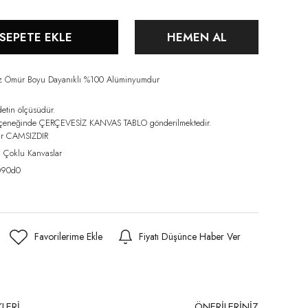
SEPETE EKLE
HEMEN AL
iz Ömür Boyu Dayanıklı %100 Alüminyumdur
detin ölçüsüdür.
eçeneğinde ÇERÇEVESİZ KANVAS TABLO gönderilmektedir.
lar CAMSIZDIR
,
Çoklu Kanvaslar
90d0
Fiyatı Düşünce Haber Ver
LERİ
ÖNERİLERİNİZ