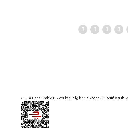
Ürün bilgilerinde hatalar bulunuyor.
Ürün fiyatı diğer sitelerden daha pahalı.
Bu ürüne benzer farklı alternatifler olmalı.
© Tüm Hakları Saklıdır. Kredi kartı bilgileriniz 256bit SSL sertifikası ile 