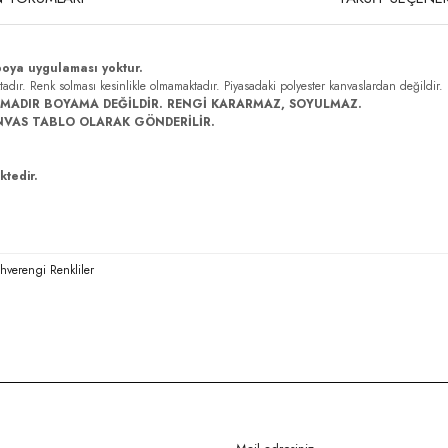
boya uygulaması yoktur.
ktadır. Renk solması kesinlikle olmamaktadır. Piyasadaki polyester kanvaslardan değildir.
MADIR BOYAMA DEĞİLDİR. RENGİ KARARMAZ, SOYULMAZ.
NVAS TABLO OLARAK GÖNDERİLİR.
ktedir.
ahverengi Renkliler
rda yetersiz gördüğünüz noktaları öneri formunu kullanarak tarafımıza iletebilirsi
Bu ürüne ilk yorumu siz yapın!
Yorum Yaz