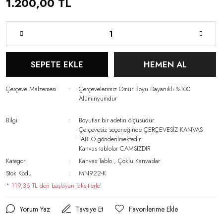
1.200,00 TL
SEPETE EKLE
HEMEN AL
Çerçeve Malzemesi
Çerçevelerimiz Ömür Boyu Dayanıklı %100
Alüminyumdur
Bilgi
Boyutlar bir adetin ölçüsüdür.
Çerçevesiz seçeneğinde ÇERÇEVESİZ KANVAS
TABLO gönderilmektedir.
Kanvas tablolar CAMSIZDIR
Kategori
Kanvas Tablo
,
Çoklu Kanvaslar
Stok Kodu
MN922-K
* 119,36 TL den başlayan taksitlerle!
Yorum Yaz
Tavsiye Et