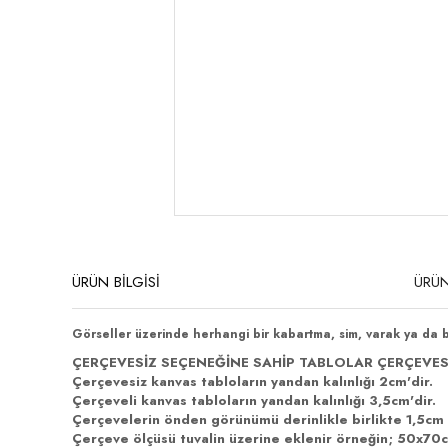
ÜRÜN BİLGİSİ
ÜRÜN
Görseller üzerinde herhangi bir kabartma, sim, varak ya da 
ÇERÇEVESİZ SEÇENEĞİNE SAHİP TABLOLAR ÇERÇEVES
Çerçevesiz kanvas tabloların yandan kalınlığı 2cm'dir.
Çerçeveli kanvas tabloların yandan kalınlığı 3,5cm'dir.
Çerçevelerin önden görünümü derinlikle birlikte 1,5cm 
Çerçeve ölçüsü tuvalin üzerine eklenir örneğin; 50x70cm