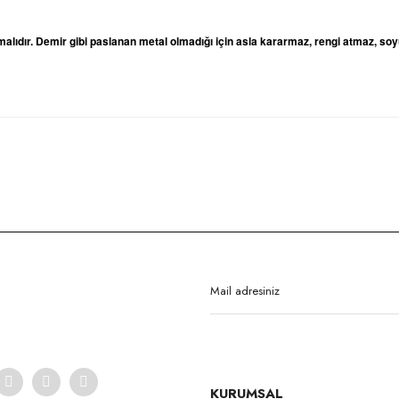
lıdır. Demir gibi paslanan metal olmadığı için asla kararmaz, rengi atmaz, soy
rda yetersiz gördüğünüz noktaları öneri formunu kullanarak tarafımıza iletebilirsi
Bu ürüne ilk yorumu siz yapın!
Yorum Yaz
KURUMSAL