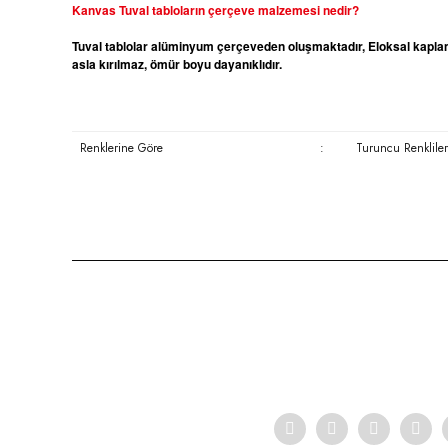
Kanvas
Tuval tabloların çerçeve malzemesi nedir?
Tuval tablolar alüminyum çerçeveden oluşmaktadır, Eloksal kaplama
asla kırılmaz, ömür boyu dayanıklıdır.
Renklerine Göre
:
Turuncu Renkliler
Bu ürünün fiyat bilgisi, resim, ürün açıklamalarında ve diğer konula
Görüş ve önerileriniz için teşekkür ederiz.
Ürün resmi kalitesiz, bozuk veya görüntülenemiyor.
Ürün açıklamasında eksik bilgiler bulunuyor.
Ürün bilgilerinde hatalar bulunuyor.
Ürün fiyatı diğer sitelerden daha pahalı.
Bu ürüne benzer farklı alternatifler olmalı.