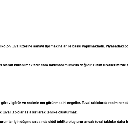
l koton tuval üzerine sanayi tipi makinalar ile baskı yapılmaktadır. Piyasadaki po
odel olarak kullanılmaktadır cam takılması mümkün değildir. Bizim tuvallerimizd
a görevi görür ve resimin net görünmesini engeller. Tuval tablolarda resim net
 tuval tablolar asla kırılarak tehlike oluşturmaz.
oturumlar için düşme sırasında ciddi tehlike oluşturur ancak tuval tablolar daha