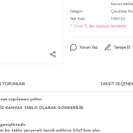
Kanvas tablo
Kategori
Çocuklara Kan
Stok Kodu
NSN126
* 74,60 TL den başlayan taksitlerle!
Yorum Yaz
Tavsiye Et
 YORUMLARI
TAKSİT SEÇENEK
boya uygulaması yoktur.
İZ KANVAS TABLO OLARAK GÖNDERİLİR.
genişliktedir.
 bir tablo çerçeveli tercih edilirse 53x73cm olur.