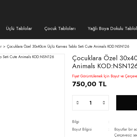
Üçlü Tablolar
Çocuk Tabloları
Yağlı Boya Dokulu Tablol
r
Çocuklara Özel 30x40cm Üçlü Kanvas Tablo Seti Cute Animals KOD:NSN126
Çocuklara Özel 30x40
Animals KOD:NSN12
Fiyat Görüntülemek İçin Boyut ve Çerçev
750,00 TL
Bilgi
Boyut Bilgisi
Boyutlar bir a
Çerçevesiz s