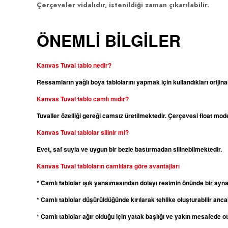
Çerçeveler vidalıdır, istenildiği zaman çıkarılabilir.
ÖNEMLİ BİLGİLER
Kanvas Tuval tablo nedir?
Ressamların yağlı boya tablolarını yapmak için kullandıkları orijina
Kanvas
Tuval tablo camlı mıdır?
Tuvaller özelliği gereği camsız üretilmektedir. Çerçevesi float m
Kanvas
Tuval tablolar silinir mi?
Evet, saf suyla ve uygun bir bezle bastırmadan silinebilmektedir.
Kanvas
Tuval tabloların camlılara göre avantajları
* Camlı tablolar ışık yansımasından dolayı resimin önünde bir ayn
* Camlı tablolar düşürüldüğünde kırılarak tehlike oluşturabilir ancak
* Camlı tablolar ağır olduğu için yatak başlığı ve yakın mesafede 