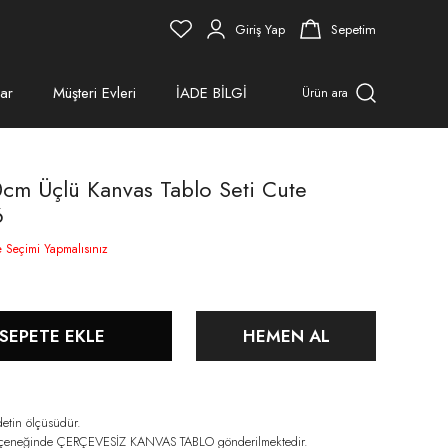
Giriş Yap
Sepetim
ar
Müşteri Evleri
İADE BİLGİ
Ürün ara
cm Üçlü Kanvas Tablo Seti Cute
6
e Seçimi Yapmalısınız
SEPETE EKLE
HEMEN AL
detin ölçüsüdür.
eçeneğinde ÇERÇEVESİZ KANVAS TABLO gönderilmektedir.