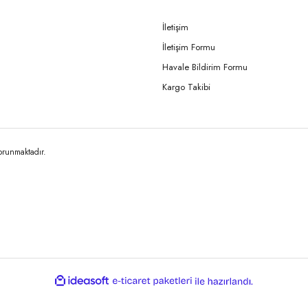
İletişim
İletişim Formu
Gönder
Havale Bildirim Formu
Kargo Takibi
korunmaktadır.
ile
ideasoft
e-
hazırlandı.
ticaret
paketleri