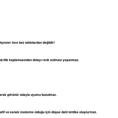
lyester ince bez tablolardan değildir!
e akrilik kaplamasından dolayı renk solması yaşanmaz.
 olarak görünür odayla uyumu bozulmaz.
 hafif ve esnek malzeme olduğu için düşse dahi tehlike oluşturmaz.