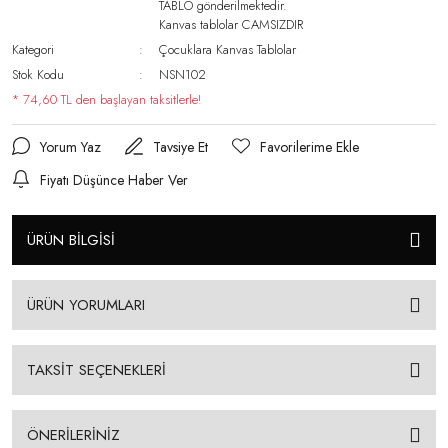
TABLO gönderilmektedir.
Kanvas tablolar CAMSIZDIR
Kategori
Çocuklara Kanvas Tablolar
Stok Kodu
NSN102
* 74,60 TL den başlayan taksitlerle!
Yorum Yaz
Tavsiye Et
Fiyatı Düşünce Haber Ver
ÜRÜN BİLGİSİ
ÜRÜN YORUMLARI
TAKSİT SEÇENEKLERİ
ÖNERİLERİNİZ