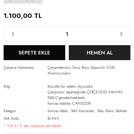
1.100,00 TL
SEPETE EKLE
HEMEN AL
Çerçeve Malzemesi
Çerçevelerimiz Ömür Boyu Dayanıklı %100
Alüminyumdur
Bilgi
Boyutlar bir adetin ölçüsüdür.
Çerçevesiz seçeneğinde ÇERÇEVESİZ KANVAS
TABLO gönderilmektedir.
Kanvas tablolar CAMSIZDIR
Kategori
Kanvas Tablo
,
Tekli Kanvaslar
,
Bleu Blanc Tablolar
Stok Kodu
BL94-K
* 109,41 TL den başlayan taksitlerle!