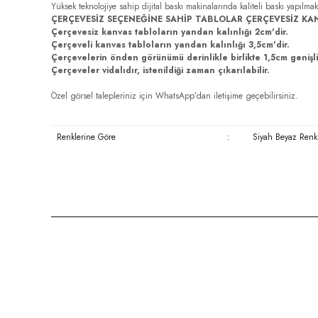
Yüksek teknolojiye sahip dijital baskı makinalarında kaliteli baskı yapılmak
ÇERÇEVESİZ SEÇENEĞİNE SAHİP TABLOLAR ÇERÇEVESİZ KA
Çerçevesiz kanvas tabloların yandan kalınlığı 2cm'dir.
Çerçeveli kanvas tabloların yandan kalınlığı 3,5cm'dir.
Çerçevelerin önden görünümü derinlikle birlikte 1,5cm genişli
Çerçeveler vidalıdır, istenildiği zaman çıkarılabilir.
Özel görsel talepleriniz için WhatsApp’dan iletişime geçebilirsiniz.
Renklerine Göre
:
Siyah Beyaz Renkl
Bu ürünün fiyat bilgisi, resim, ürün açıklamalarında ve diğer konula
Görüş ve önerileriniz için teşekkür ederiz.
Ürün resmi kalitesiz, bozuk veya görüntülenemiyor.
Ürün açıklamasında eksik bilgiler bulunuyor.
Ürün bilgilerinde hatalar bulunuyor.
Ürün fiyatı diğer sitelerden daha pahalı.
Bu ürüne benzer farklı alternatifler olmalı.