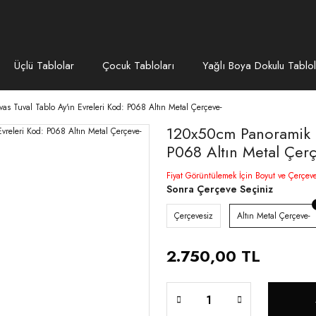
Üçlü Tablolar
Çocuk Tabloları
Yağlı Boya Dokulu Tablol
s Tuval Tablo Ay'ın Evreleri Kod: P068 Altın Metal Çerçeve-
120x50cm Panoramik K
P068 Altın Metal Çer
Fiyat Görüntülemek İçin Boyut ve Çerçev
Sonra Çerçeve Seçiniz
Çerçevesiz
Altın Metal Çerçeve-
2.750,00 TL