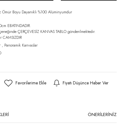
iz Ömür Boyu Dayanıklı %100 Alüminyumdur
0cm EBATINDADIR.
eçeneğinde ÇERÇEVESİZ KANVAS TABLO gönderilmektedir.
lar CAMSIZDIR
r
,
Panoramik Kanvaslar
0
Fiyatı Düşünce Haber Ver
LERİ
ÖNERİLERİNİZ