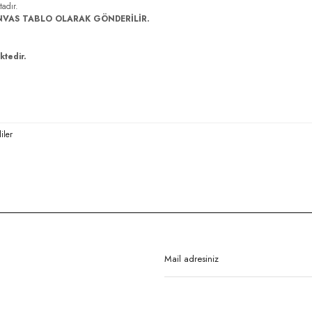
tadır.
NVAS TABLO OLARAK GÖNDERİLİR.
ktedir.
iler
rda yetersiz gördüğünüz noktaları öneri formunu kullanarak tarafımıza iletebilirsi
Bu ürüne ilk yorumu siz yapın!
Yorum Yaz