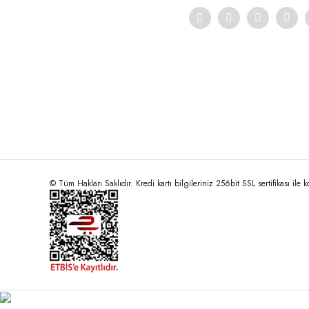
© Tüm Hakları Saklıdır. Kredi kartı bilgileriniz 256bit SSL sertifikası ile 