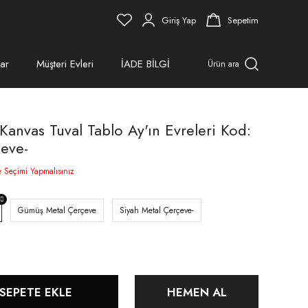
Giriş Yap
Sepetim
ar
Müşteri Evleri
İADE BİLGİ
Ürün ara
anvas Tuval Tablo Ay'ın Evreleri Kod:
çeve-
e Seçimi Yapmalısınız
Gümüş Metal Çerçeve
Siyah Metal Çerçeve-
SEPETE EKLE
HEMEN AL