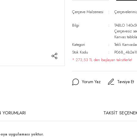
Çerçeve Malzemesi
Çerçevelerim
Bilgi
TABLO 140x5
Çerçevesiz s
Kanvas tablo
Kategori
Tekli Kanvasla
Stok Kodu
P068_4b2e1
* 273,53 TL den başlayan taksitlerle!
Yorum Yaz
Tavsiye Et
 YORUMLARI
TAKSİT SEÇENEK
boya uygulaması yoktur.