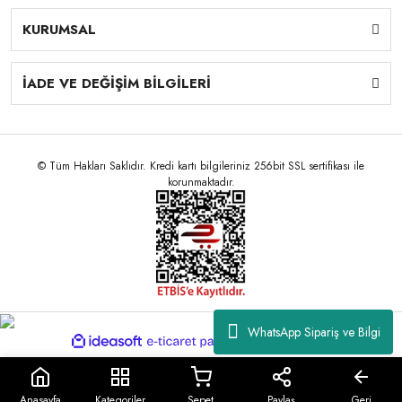
KURUMSAL
İADE VE DEĞİŞİM BİLGİLERİ
© Tüm Hakları Saklıdır. Kredi kartı bilgileriniz 256bit SSL sertifikası ile
korunmaktadır.
WhatsApp Sipariş ve Bilgi
ile
ideasoft
e-
hazırlandı.
ticaret
paketleri
Anasayfa
Kategoriler
Sepet
Paylaş
Geri