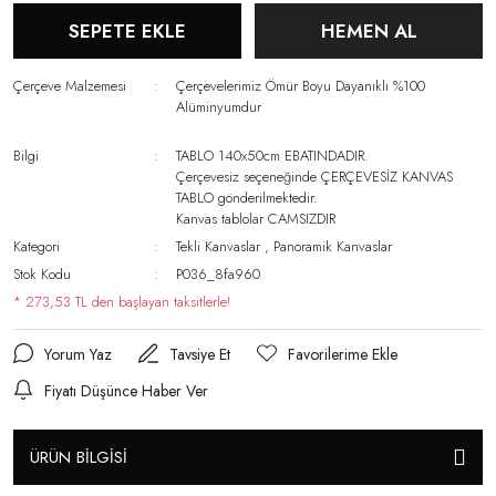
SEPETE EKLE
HEMEN AL
Çerçeve Malzemesi
Çerçevelerimiz Ömür Boyu Dayanıklı %100
Alüminyumdur
Bilgi
TABLO 140x50cm EBATINDADIR.
Çerçevesiz seçeneğinde ÇERÇEVESİZ KANVAS
TABLO gönderilmektedir.
Kanvas tablolar CAMSIZDIR
Kategori
Tekli Kanvaslar
,
Panoramik Kanvaslar
Stok Kodu
P036_8fa960
* 273,53 TL den başlayan taksitlerle!
Yorum Yaz
Tavsiye Et
Fiyatı Düşünce Haber Ver
ÜRÜN BİLGİSİ