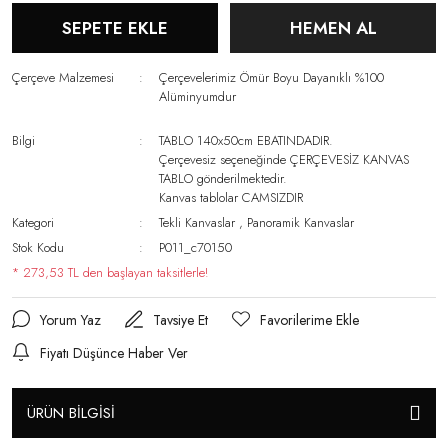
SEPETE EKLE
HEMEN AL
Çerçeve Malzemesi
Çerçevelerimiz Ömür Boyu Dayanıklı %100
Alüminyumdur
Bilgi
TABLO 140x50cm EBATINDADIR.
Çerçevesiz seçeneğinde ÇERÇEVESİZ KANVAS
TABLO gönderilmektedir.
Kanvas tablolar CAMSIZDIR
Kategori
Tekli Kanvaslar
,
Panoramik Kanvaslar
Stok Kodu
P011_c70150
* 273,53 TL den başlayan taksitlerle!
Yorum Yaz
Tavsiye Et
Fiyatı Düşünce Haber Ver
ÜRÜN BİLGİSİ