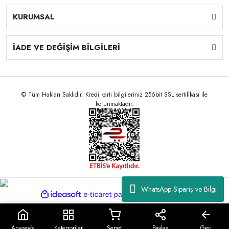
KURUMSAL
İADE VE DEĞİŞİM BİLGİLERİ
© Tüm Hakları Saklıdır. Kredi kartı bilgileriniz 256bit SSL sertifikası ile
korunmaktadır.
WhatsApp Sipariş ve Bilgi
ile
ideasoft
e-
hazırlandı.
ticaret
paketleri
Anasayfa
Kategoriler
Sepet
Paylaş
Geri