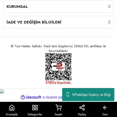
KURUMSAL
İADE VE DEĞİŞİM BİLGİLERİ
© Tüm Hakları Saklıdır. Kredi kartı bilgileriniz 256bit SSL sertifikası ile
korunmaktadır.
WhatsApp Sipariş ve Bilgi
ile
ideasoft
e-
hazırlandı.
ticaret
paketleri
Anasayfa
Kategoriler
Sepet
Paylaş
Geri