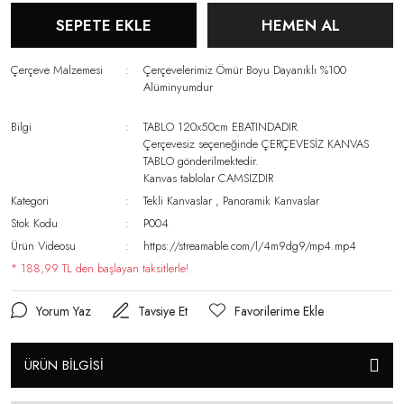
SEPETE EKLE
HEMEN AL
Çerçeve Malzemesi
Çerçevelerimiz Ömür Boyu Dayanıklı %100
Alüminyumdur
Bilgi
TABLO 120x50cm EBATINDADIR.
Çerçevesiz seçeneğinde ÇERÇEVESİZ KANVAS
TABLO gönderilmektedir.
Kanvas tablolar CAMSIZDIR
Kategori
Tekli Kanvaslar
,
Panoramik Kanvaslar
Stok Kodu
P004
Ürün Videosu
https://streamable.com/l/4m9dg9/mp4.mp4
* 188,99 TL den başlayan taksitlerle!
Yorum Yaz
Tavsiye Et
ÜRÜN BİLGİSİ