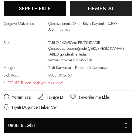
SEPETE EKLE
HEMEN AL
Çerçeve Malzemesi
Çerçevelerimiz Ömür Boyu Dayanıklı %100
Alüminyumdur
Bilgi
TABLO 140x50cm EBATINDADIR.
Çerçevesiz seçeneğinde ÇERÇEVESİZ KANVAS
TABLO gönderilmektedir.
Kanvas tablolar CAMSIZDIR
Kategori
Tekli Kanvaslar
,
Panoramik Kanvaslar
Stok Kodu
P003_903d60
* 273,53 TL den başlayan taksitlerle!
Yorum Yaz
Tavsiye Et
Fiyatı Düşünce Haber Ver
ÜRÜN BİLGİSİ