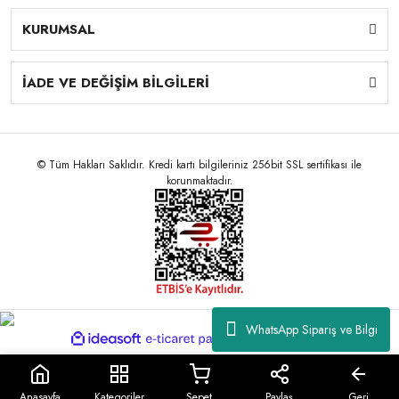
KURUMSAL
İADE VE DEĞİŞİM BİLGİLERİ
© Tüm Hakları Saklıdır. Kredi kartı bilgileriniz 256bit SSL sertifikası ile
korunmaktadır.
WhatsApp Sipariş ve Bilgi
ile
ideasoft
e-
hazırlandı.
ticaret
paketleri
Anasayfa
Kategoriler
Sepet
Paylaş
Geri