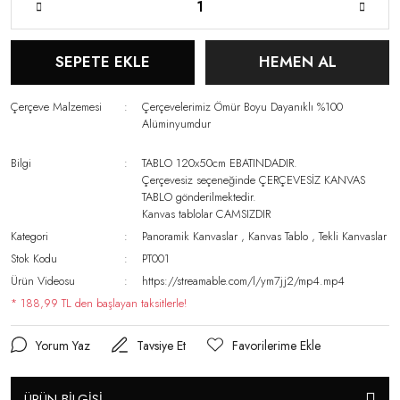
SEPETE EKLE
HEMEN AL
Çerçeve Malzemesi
Çerçevelerimiz Ömür Boyu Dayanıklı %100
Alüminyumdur
Bilgi
TABLO 120x50cm EBATINDADIR.
Çerçevesiz seçeneğinde ÇERÇEVESİZ KANVAS
TABLO gönderilmektedir.
Kanvas tablolar CAMSIZDIR
Kategori
Panoramik Kanvaslar
,
Kanvas Tablo
,
Tekli Kanvaslar
Stok Kodu
PT001
Ürün Videosu
https://streamable.com/l/ym7jj2/mp4.mp4
* 188,99 TL den başlayan taksitlerle!
Yorum Yaz
Tavsiye Et
ÜRÜN BİLGİSİ