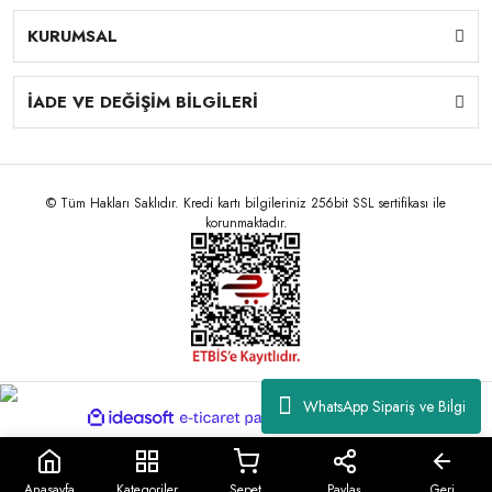
KURUMSAL
İADE VE DEĞİŞİM BİLGİLERİ
© Tüm Hakları Saklıdır. Kredi kartı bilgileriniz 256bit SSL sertifikası ile
korunmaktadır.
WhatsApp Sipariş ve Bilgi
ile
ideasoft
e-
hazırlandı.
ticaret
paketleri
Anasayfa
Kategoriler
Sepet
Paylaş
Geri