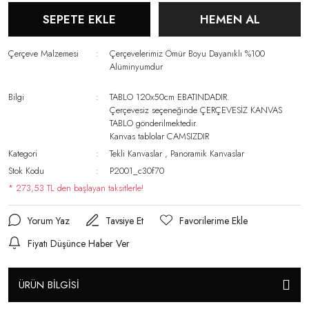
SEPETE EKLE
HEMEN AL
Çerçeve Malzemesi
Çerçevelerimiz Ömür Boyu Dayanıklı %100
Alüminyumdur
Bilgi
TABLO 120x50cm EBATINDADIR.
Çerçevesiz seçeneğinde ÇERÇEVESİZ KANVAS
TABLO gönderilmektedir.
Kanvas tablolar CAMSIZDIR
Kategori
Tekli Kanvaslar
,
Panoramik Kanvaslar
Stok Kodu
P2001_c30f70
* 273,53 TL den başlayan taksitlerle!
Yorum Yaz
Tavsiye Et
Fiyatı Düşünce Haber Ver
ÜRÜN BİLGİSİ